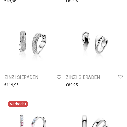
€
49,95
€
89,95
Kruisjes
Letters
Sterrenbeelden
Insignia
Medaillons
Manchetknopen
Oorknopjes kinder
Oorknopjes
Oorringen
ZINZI SIERADEN
ZINZI SIERADEN
Staal
€
119,95
€
89,95
Natuursteen
Titanium
Zilver-Doublé
Goud
Zilver