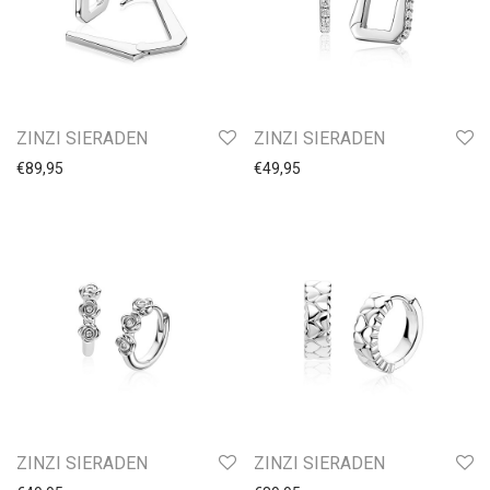
Collier dames
Collier heren
Collier 38cm
Collier 42cm
Collier 45cm
ZINZI SIERADEN
ZINZI SIERADEN
Collier 50cm
€
89,95
€
49,95
Collier 60cm
Collier 70cm
Collier 80cm
Collier 90cm
Hanger kinder
Hanger
Bedels
Graveerplaatjes
ZINZI SIERADEN
ZINZI SIERADEN
Kinderhoofdjes