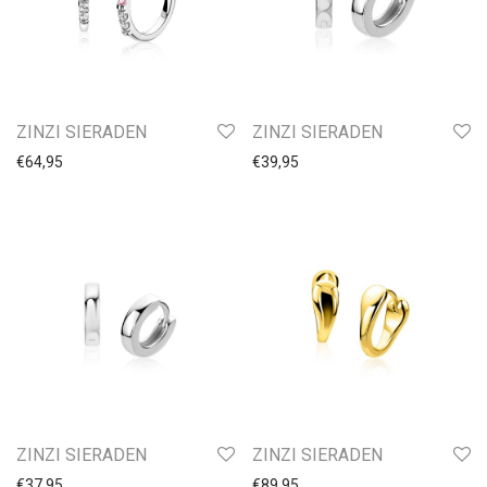
MY IMENSO
MART VISSER
BASTIAN
HUISCOLLECTIE
ZINZI SIERADEN
ZINZI SIERADEN
ZINZI SIERADEN
€
64,95
€
39,95
Zilver-Rosé
Oorbedels
Ringen Kinder
Ringen Dames
Ringen Heren
Horloges
ZINZI SIERADEN
ZINZI SIERADEN
€
37,95
€
89,95