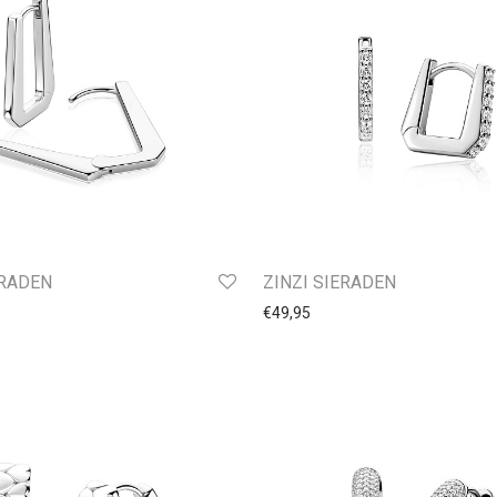
ERADEN
ZINZI SIERADEN
€
49,95