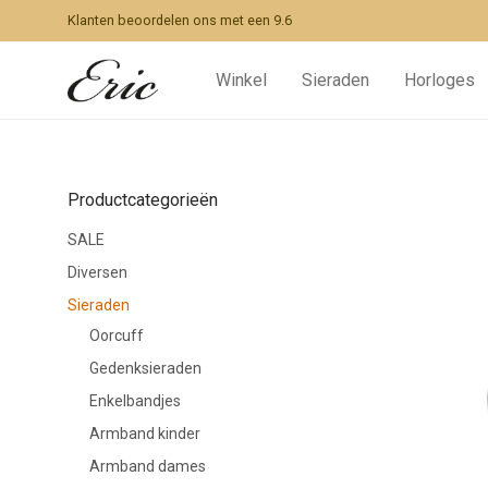
Klanten beoordelen ons met een 9.6
Winkel
Sieraden
Horloges
Productcategorieën
SALE
Diversen
Sieraden
Oorcuff
Gedenksieraden
Enkelbandjes
Armband kinder
Armband dames