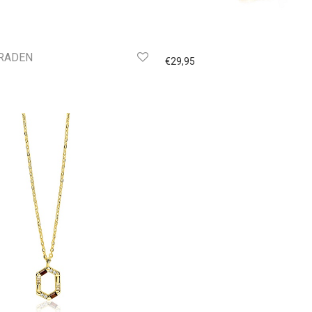
ERADEN
€
29,95