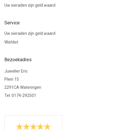
Collier 70cm
Uw sieraden zijn geld waard
Collier 80cm
Collier 90cm
Service
Hanger kinder
Uw sieraden zijn geld waard
Hanger
Wishlist
Bedels
Graveerplaatjes
Bezoekadres
Kinderhoofdjes
Kruisjes
Juwelier Eric
Letters
Plein 15
Sterrenbeelden
2291CA Wateringen
Tel: 0174-292501
Insignia
Medaillons
Manchetknopen
Oorknopjes kinder