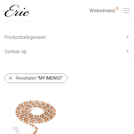
0
Winkelmand
Productcategorieën
Sorteer op
SALE
Diversen
Standaard
Sieraden
Populariteit
Resultaten
“MY IMENSO”
Oorcuff
Toevoegingsdatum
Gedenksieraden
Prijs: Laag naar Hoog
Enkelbandjes
Prijs: Hoog naar Laag
Armband kinder
Armband dames
Armband heren