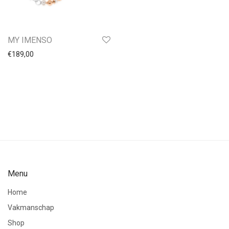
Collier dames
Collier heren
Collier 38cm
MY IMENSO
Collier 42cm
€
189,00
Collier 45cm
Collier 50cm
Goud
Zilver
Zilver-Doublé
Zilver-Rosé
MY IMENSO
IMOTIONALS
Menu
Staal
Home
Titanium
Vakmanschap
Collier 60cm
Shop