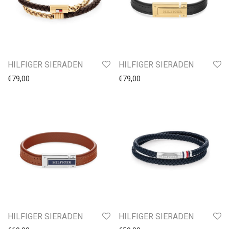
Goud
Leer
CALVIN KLEIN JEWELS
BOSS SIERADEN
HILFIGER SIERADEN
HILFIGER SIERADEN
HILFIGER SIERADEN
REBEL & ROSE
€
79,00
€
79,00
Natuursteen
Staal
Zilver
Collier dames
Collier heren
Collier 38cm
Collier 42cm
Collier 45cm
Collier 50cm
HILFIGER SIERADEN
HILFIGER SIERADEN