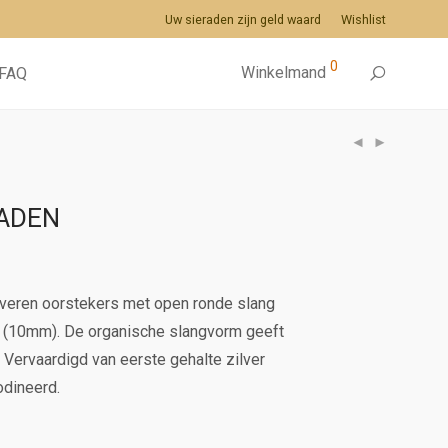
Uw sieraden zijn geld waard
Wishlist
0
Winkelmand
FAQ
RADEN
veren oorstekers met open ronde slang
t (10mm). De organische slangvorm geeft
 Vervaardigd van eerste gehalte zilver
odineerd.