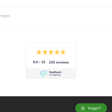
nopjes
/
9.6
10
235 reviews
Vragen?