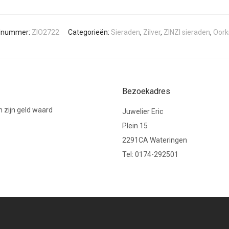
elnummer:
ZIO2722
Categorieën:
Sieraden
,
Zilver
,
ZINZI sieraden
,
Oork
Bezoekadres
 zijn geld waard
Juwelier Eric
Plein 15
2291CA Wateringen
Tel: 0174-292501