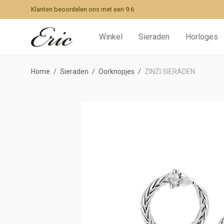
Klanten beoordelen ons met een 9.6
Winkel
Sieraden
Horloges
Home
/
Sieraden
/
Oorknopjes
/
ZINZI SIERADEN