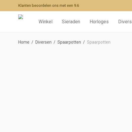
Klanten beoordelen ons met een 9.6
Winkel
Sieraden
Horloges
Diver
Home
/
Diversen
/
Spaarpotten
/
Spaarpotten