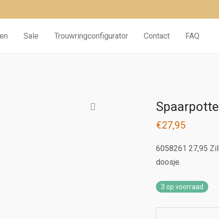
sen
Sale
Trouwringconfigurator
Contact
FAQ
Spaarpott
€
27,95
6058261 27,95 Zi
doosje.
3 op voorraad