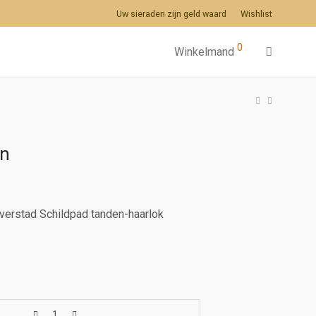
Uw sieraden zijn geld waard
Wishlist
0
Winkelmand
en
lverstad Schildpad tanden-haarlok