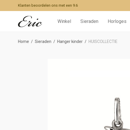
Klanten beoordelen ons met een 9.6
Winkel
Sieraden
Horloges
Home
/
Sieraden
/
Hanger kinder
/
HUISCOLLECTIE