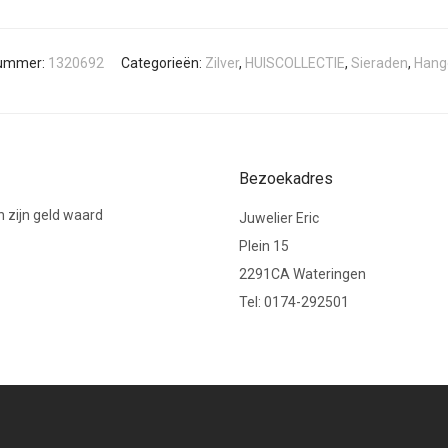
nummer:
1320692
Categorieën:
Zilver
,
HUISCOLLECTIE
,
Sieraden
,
Hange
Bezoekadres
 zijn geld waard
Juwelier Eric
Plein 15
2291CA Wateringen
Tel: 0174-292501