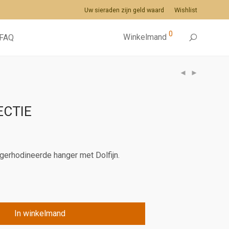
Uw sieraden zijn geld waard
Wishlist
0
Winkelmand
FAQ
ECTIE
gerhodineerde hanger met Dolfijn.
In winkelmand