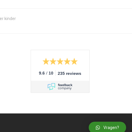
r kinder
/
9.6
10
235 reviews
Vragen?