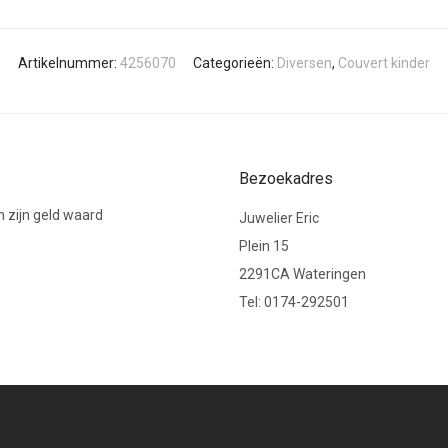
Artikelnummer:
4256070
Categorieën:
Diversen
,
Couvert kinder
Bezoekadres
 zijn geld waard
Juwelier Eric
Plein 15
2291CA Wateringen
Tel: 0174-292501