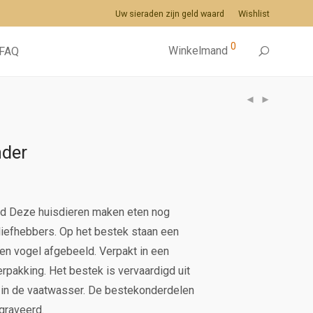
Uw sieraden zijn geld waard
Wishlist
0
Winkelmand
FAQ
nder
ad Deze huisdieren maken eten nog
liefhebbers. Op het bestek staan een
 en vogel afgebeeld. Verpakt in een
pakking. Het bestek is vervaardigd uit
in de vaatwasser. De bestekonderdelen
graveerd.