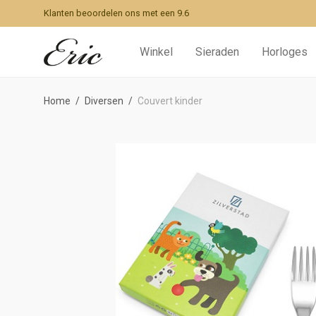
Klanten beoordelen ons met een 9.6
Winkel
Sieraden
Horloges
Home
/
Diversen
/
Couvert kinder